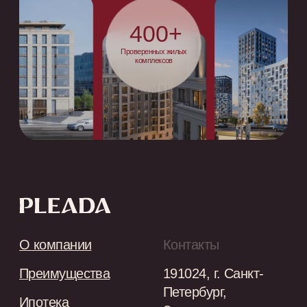
Распространяется для ознакомления.
OOO «‎Плеада СПб»
ИНН 7842133445
КПП 784201001
ОГРН 1177847150403
Разработка сайта
Политика конфиденциальности
Ⓒ 2026 PLEADA. All Rights Reserved