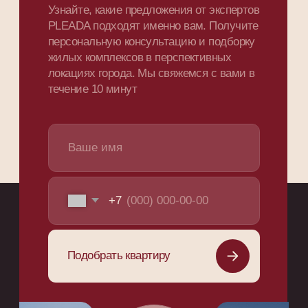
Звенигородская,
20А
Команда
Партнеры
Карьера
+7 (812) 907-65-71
Отзывы
Info@pleada.pro
Блог
Публикации в изданиях
Партнерская
программа
Контакты
Связаться с нами
Информация на сайте взята из открытых
источников и не является публичной офертой.