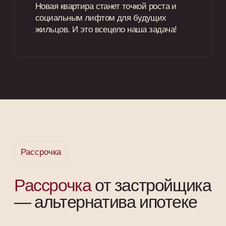
Оценим квартиру
в вашу пользу
Оценим стоимость и
подскажем, как сделать
квартиру привлекательнее для
покупателей
Найдем клиентов
В короткие сроки найдём
потенциальных покупателей и
проверим дееспособность
сторон
Сопроводим сделку с
юристом