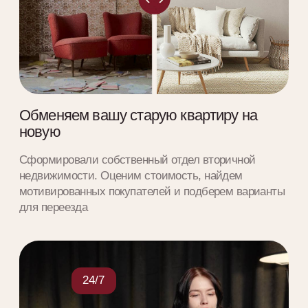
услуг для вас
Работу экспертов PLEADA оплачивает застройщик,
которого выберете вы. Сравниваем объекты,
проводим показы, собираем документы и
сопровождаем на сделке. Выполняем всю работу за
строительную компанию
«Покупка квартиры — слишком важное решение,
чтобы довериться случаю и не обратиться к
экспертам PLEADA»
Денис Леушин
Генеральный директор
Самый большой
Telegram-канал
о новостройках в РФ
В канале публикуем важные новости из
мира недвижимости, даем экспертные
комментарии, рассказываем о выгодных