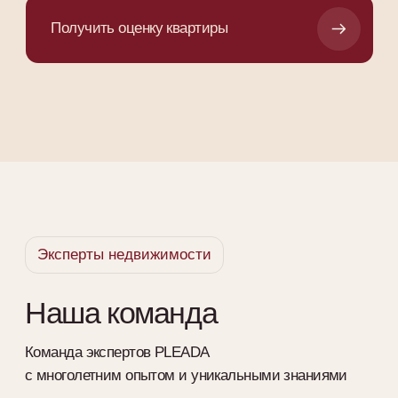
Яна Павлова
Клиент экспертного бюро
недвижимости PLEADA
Выражаем огромную благодарность
агентству и его сотрудникам за
помощь в покупке нашей первой
квартиры. С нами работал Егор
Петров. Он был очень внимательным к
нашим потребностям и запросам, из
всех вариантов нашли тот самый.
13.02.2025
Все отзывы