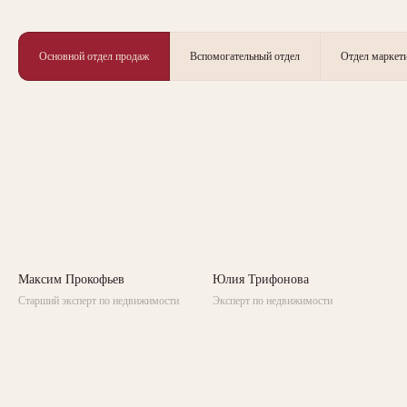
Основной отдел продаж
Вспомогательный отдел
Отдел маркет
>1523
благодарных
отзывов
Ваше мнение — точка
роста для экспертов
Максим Прокофьев
Юлия Трифонова
PLEADA
Поделитесь впечатлениями о работе с
Старший эксперт по недвижимости
Эксперт по недвижимости
экспертом PLEADA. Это поможет нам
стать еще экспертнее
Оставить отзыв