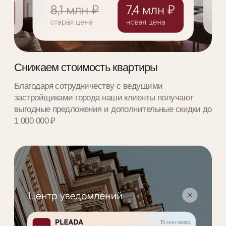
новую
Сформировали собственный отдел вторичной
недвижимости. Оценим стоимость, найдем
мотивированных покупателей и подберем варианты
для переезда
24/7
Сопровождение
Договор
Сопровождаем на сделке и остаемся на
связи после покупки
Собираем документы, сопровождаем на сделке и
помогаем провести все юридически правильно.