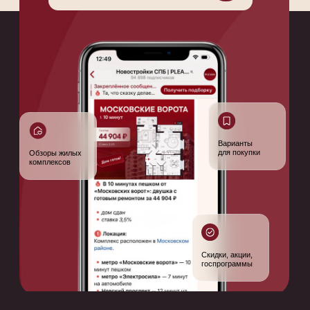
Продаем пользу,
а не квадратные метры
Новая квартира станет точкой роста и
социальным лифтом для будущих
жильцов. И это всецело наша задача!