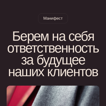
Рассрочка
Рассрочка
от застройщика
— альтернатива ипотеке
«98% клиентов получают
одобрение по рассрочке с
выгодными условиями.
Выбираем надежных
застройщиков и подбираем
выгодные программы.
С PLEADA — получить
рассрочку просто»