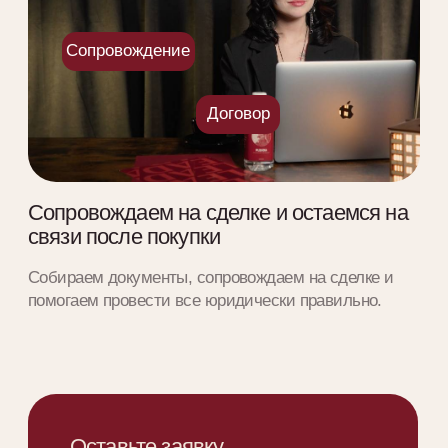
стартах продаж и прогнозируем будущие
тренды рынка.
Подписаться на канал
Варианты
для покупки
Обзоры жилых
комплексов
Скидки, акции,
госпрограммы