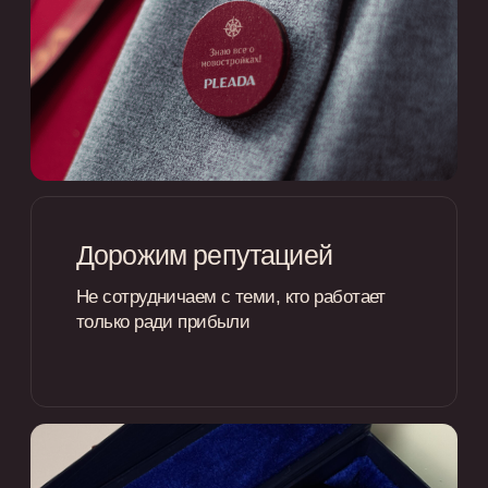
ПВ 5% и 20 000 ₽ ежемесячный
платеж
Реальные условия рассрочек
наших клиентов
Одобрить рассрочку
Минимальный
первоначальный взнос
Минимальный размер первоначального
взноса - 5%
Без процентов и
банковских комиссий