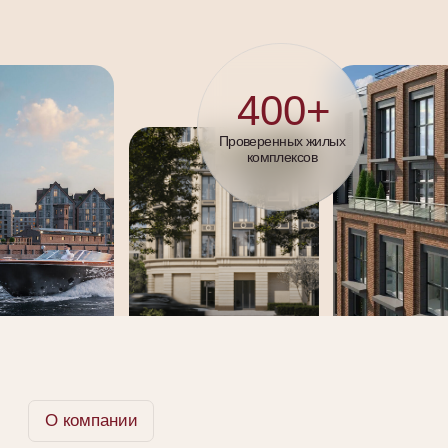
работа экспертов
PLEADA
С заботой превращаем с
омнения в уверенность, а
мечты — в адреса.
Ход строительства
Акции
Планировки
Цены
Даем объективную информацию и
дорожим репутацией
Наши клиенты получают реальную оценку каждого
проекта и застройщика. Предвосхищаем ожидания
от покупки и подбираем лучший вариант на рынке