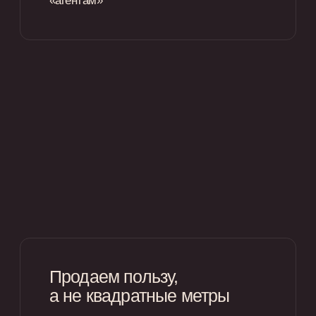
Вторичная недвижимость
Продадим старую
квартиру
безопасно
Сформировали собственный отдел
подбора и продажи вторичной
недвижимости