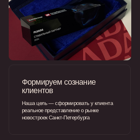
Оплата происходит напрямую
застройщику, без участия банка
Дистанционное
оформление
Проведем сделку по покупке или
продаже, даже если вы в другой стране
Упрощенное оформление
Проводим сделку без проверки
вашей кредитной истории