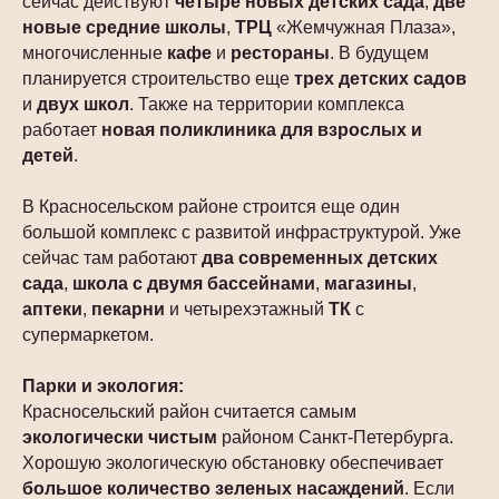
сейчас действуют
четыре новых детских сада
,
две
новые средние школы
,
ТРЦ
«Жемчужная Плаза»,
многочисленные
кафе
и
рестораны
. В будущем
планируется строительство еще
трех детских садов
и
двух школ
. Также на территории комплекса
работает
новая поликлиника для взрослых и
детей
.
В Красносельском районе строится еще один
большой комплекс с развитой инфраструктурой. Уже
сейчас там работают
два современных детских
сада
,
школа с двумя бассейнами
,
магазины
,
аптеки
,
пекарни
и четырехэтажный
ТК
с
супермаркетом.
Парки и экология:
Красносельский район считается самым
экологически
чистым
районом Санкт-Петербурга.
Хорошую экологическую обстановку обеспечивает
большое количество зеленых насаждений
. Если