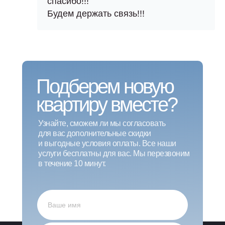
спасибо!!!
Публикации в изданиях
Будем держать связь!!!
Партнерская
программа
Контакты
Связаться с нами
Подберем новую
квартиру вместе?
Узнайте, сможем ли мы согласовать
Информация на сайте взята из открытых
для вас дополнительные скидки
источников и не является публичной офертой.
и выгодные условия оплаты. Все наши
Распространяется для ознакомления.
услуги бесплатны для вас. Мы перезвоним
OOO «‎Плеада СПб»
в течение 10 минут.
ИНН 7842133445
КПП 784201001
ОГРН 1177847150403
Разработка сайта
Политика конфиденциальности
Ⓒ 2026 PLEADA. All Rights Reserved