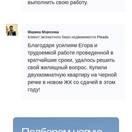
выполнить свою работу.
Марина Морозова
Клиент экспертного бюро недвижимости
Pleada
Благодаря усилиям Егора и
трудоемкой работе проведенной в
кратчайшие сроки, удалось решить
О компании
Контакты
свой жилищный вопрос. Купили
Преимущества
191024, г. Санкт-
двухкомнатную квартиру на Черной
Петербург,
речке в новом ЖК со сдачей в этом
Ипотека
Звенигородская,
году!
20А
Команда
Партнеры
Карьера
+7 (812) 907-65-71
Отзывы
Info@pleada.pro
Блог